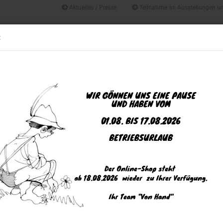
Aktuelles / Presse
Teilnahme an Ausstellungen u
Suche...
Alle
:
GESCHENKE UND DEKORATIONEN
HAUSHALT & GARTEN
KUNST
»
»
»
e
Genuss
Gewürze
Spirit of Spice
 of Spice