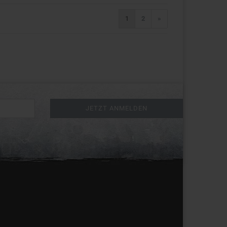
1
2
»