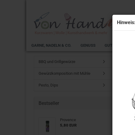
Hinweis
GARNE, NADELN & CO.
GENUSS
GUTSCHEINE
Startseit
BBQ und Grillgewürze
Gewürzkomposition mit Mühle
Pesto, Dips
Spirit
Bestseller
Provence
5,80 EUR