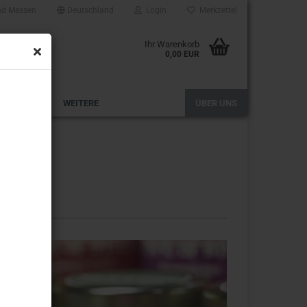
nd Messen
Deutschland
Login
Merkzettel
Ihr Warenkorb
0,00 EUR
HANDWERK
WEITERE
ÜBER UNS