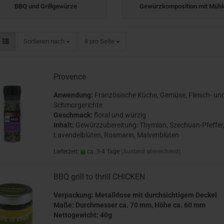
BBQ und Grillgewürze
Gewürzkomposition mit Mühl
Sortieren nach
pro Seite
Sortieren nach
8 pro Seite
Provence
Anwendung:
Französische Küche, Gemüse, Fleisch- un
Schmorgerichte
Geschmack:
floral und würzig
Inhalt:
Gewürzzubereitung: Thymian, Szechuan-Pfeffer,
Lavendelblüten, Rosmarin, Malvenblüten
Lieferzeit:
ca. 3-4 Tage
(Ausland abweichend)
BBQ grill to thrill CHICKEN
Verpackung: Metalldose mit durchsichtigem Deckel
Maße: Durchmesser ca. 70 mm, Höhe ca. 60 mm
Nettogewicht: 40g