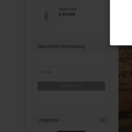
Alpen Salz
6,45 EUR
Newsletter-Anmeldung
WEITER
E-
ZUR
Mail
NEWSLETTER-
ANMELDUNG
ANMELDEN
Angebote