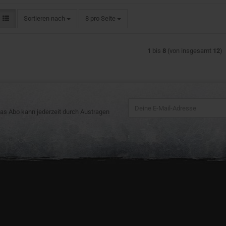
Sortieren nach
pro Seite
Sortieren nach
8 pro Seite
1
bis
8
(von insgesamt
12
)
 Das Abo kann jederzeit durch Austragen