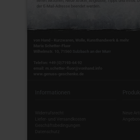
liefert Aktionen, Neue Artikel, Angebote, Tipps und Infos.
der E-Mail-Adresse beendet werden.
von Hand - Kurzwaren, Wolle, Kunsthandwerk & mehr
Maria Schetter-Fluor
Wilhelmstr. 10, 71560
Sulzbach an der Murr
Telefon: +49 (0)7193-64 92
email: m.schetter-fluor@vonhand.info
www.genuss-geschenke.de
Informationen
Produk
Widerrufsrecht
Neue Arti
Liefer- und Versandkosten
Angebot
Geschäftsbedingungen
Datenschutz