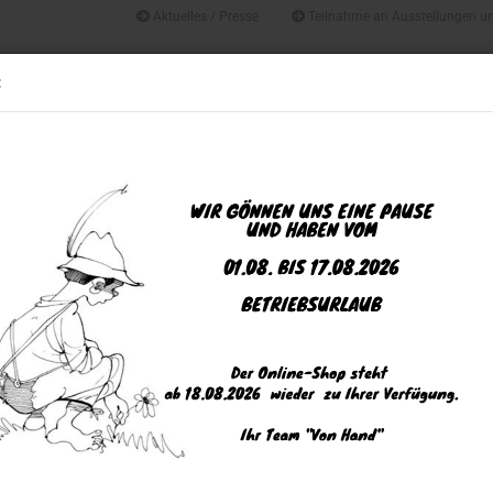
Aktuelles / Presse
Teilnahme an Ausstellungen u
Suche...
Alle
:
GESCHENKE UND DEKORATIONEN
HAUSHALT & GARTEN
KUNST
»
»
e
Haushalt & Garten
Kissen, Reisekissen, Wärmekissen
n, Reisekissen, Wärmekissen