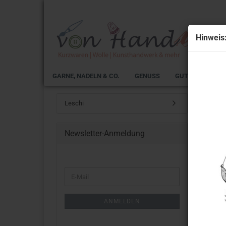
Hinweis
GARNE, NADELN & CO.
GENUSS
GUTSCHEINE
Startseit
Leschi
Newsletter-Anmeldung
Kisse
WEITER
E-
ZUR
Mail
NEWSLETTER-
ANMELDUNG
ANMELDEN