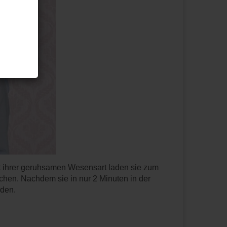
t ihrer geruhsamen Wesensart laden sie zum
chen. Nachdem sie in nur 2 Minuten in der
den.