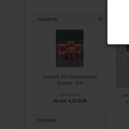
Angebote
Danisch Art Stumpenkerze
Rustika - Rot
UVP 4,20 EUR
Les
Ab nur 4,20 EUR
I
Hersteller