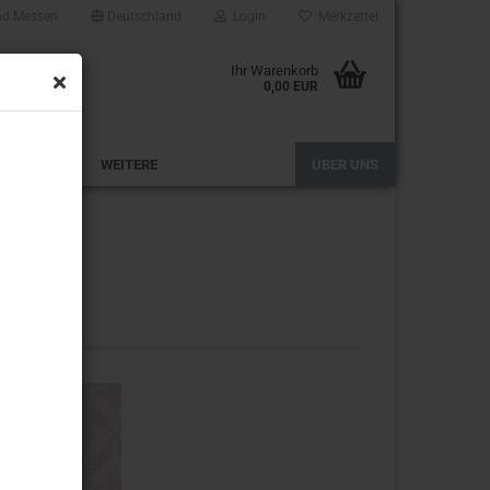
nd Messen
Deutschland
Login
Merkzettel
Ihr Warenkorb
0,00 EUR
HANDWERK
WEITERE
ÜBER UNS