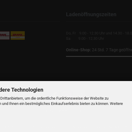
Ladenöffnungszeiten
Do, Fr 9.00 - 12.30 Uhr und 14.30 - 18.
Sa 9.00 - 12.30 Uhr
Online-Shop:
24 Std. 7 Tage geöffn
dere Technologien
rittanbietern, um die ordentliche Funktionsweise der Website zu
n und Ihnen ein bestmögliches Einkaufserlebnis bieten zu können. Weitere
www.vonhand.info
Homepage:
Webshop erstellen
Xycons
mit Gambio.de © 2026 Gambio Templates bei