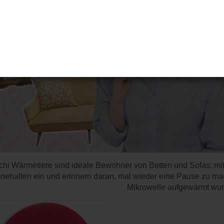
chi Wärmetiere sind ideale Bewohner von Betten und Sofas: mi
nnehalten ein und erinnern daran, mal wieder eine Pause zu ma
Mikrowelle aufgewärmt wur