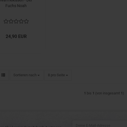
Wärmekissen - Der
Fuchs Noah
24,90 EUR
Sortieren nach
pro Seite
Sortieren nach
8 pro Seite
1
bis
1
(von insgesamt
1
)