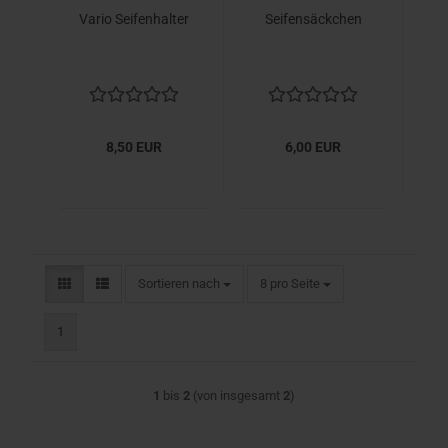
Vario Seifenhalter
Seifensäckchen
8,50 EUR
6,00 EUR
Sortieren nach
pro Seite
Sortieren nach
8 pro Seite
1
1
bis
2
(von insgesamt
2
)