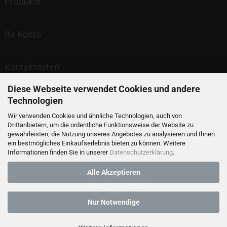
Produkte
Ihr Konto
Kontaktdaten
Diese Webseite verwendet Cookies und andere
Zahlung
Technologien
Wir verwenden Cookies und ähnliche Technologien, auch von
Drittanbietern, um die ordentliche Funktionsweise der Website zu
Versand
gewährleisten, die Nutzung unseres Angebotes zu analysieren und Ihnen
ein bestmögliches Einkaufserlebnis bieten zu können. Weitere
Informationen finden Sie in unserer
Datenschutzerklärung
.
Alle Akzeptieren
Nur Notwendige
www.vonhand.info
Homepage: