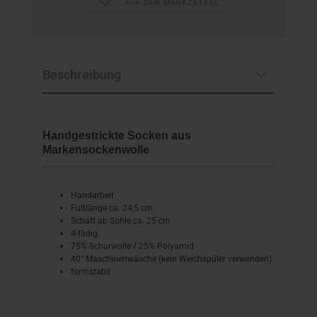
AUF DEN MERKZETTEL
Beschreibung
Handgestrickte Socken aus
Markensockenwolle
Handarbeit
Fußlänge ca. 24,5 cm
Schaft ab Sohle ca. 25 cm
4-fädig
75% Schurwolle / 25% Polyamid
40° Maschinenwäsche (kein Weichspüler verwenden)
formstabil