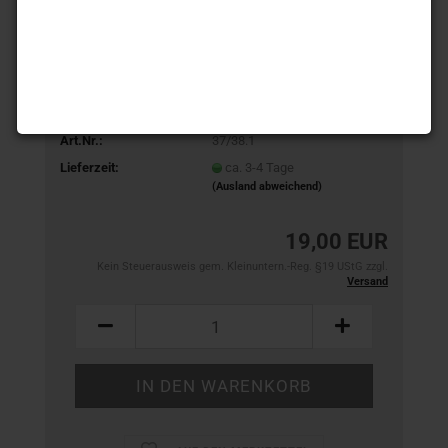
Art.Nr.:
37/38.1
Lieferzeit:
ca. 3-4 Tage
(Ausland abweichend)
19,00 EUR
Kein Steuerausweis gem. Kleinuntern.-Reg. §19 UStG zzgl.
Versand